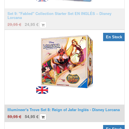
Set 9: "Fabled" Collection Starter Set EN INGLÉS – Disney
Lorcana
29,95
€
24,95
€
En Stock
Illumineer's Trove Set 8: Reign of Jafar Inglés - Disney Lorcana
59,95
€
54,95
€