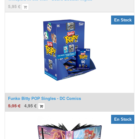
5,95
€
En Stock
Funko Bitty POP Singles - DC Comics
5,95
€
4,95
€
En Stock