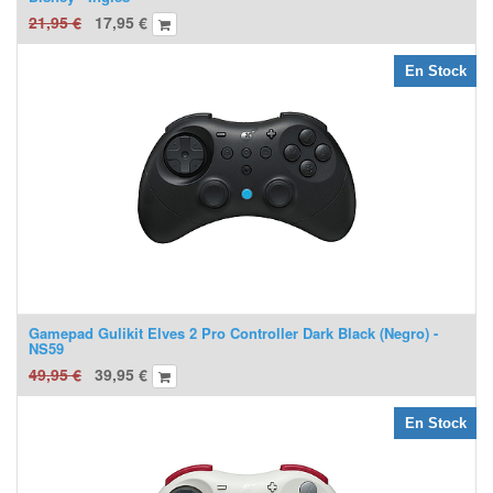
21,95
€
17,95
€
En Stock
Gamepad Gulikit Elves 2 Pro Controller Dark Black (Negro) -
NS59
49,95
€
39,95
€
En Stock