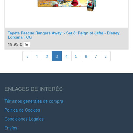
Tapete Rescue Rangers Away! - Set 8: Reign of Jafar - Disney
Lorcana TCG
19,95
€
<
1
2
3
4
5
6
7
>
ENLACES DE INTERÉS
Términos generales de compra
Politica de Cookies
Condiciones Legales
Envíos