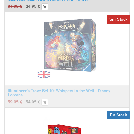
34,95
€
24,95
€
Sin Stock
Illumineer's Trove Set 10: Whispers in the Well - Disney
Lorcana
59,95
€
54,95
€
En Stock