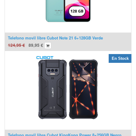
Telefono movil libre Cubot Note 21 6+128GB Verde
124,95
€
89,95
€
En Stock
Telefono movil libre Cubot KingKong Power 8+256GB Negro