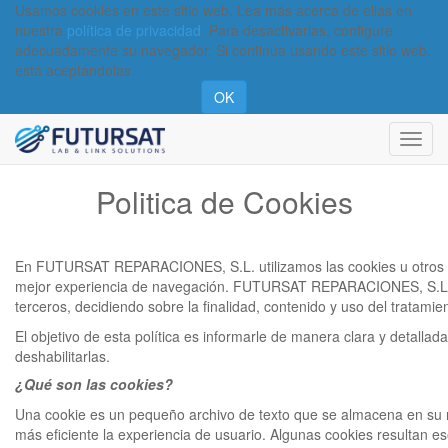
Usamos cookies en este sitio web. Lea más acerca de ellas en
nuestra
política de privacidad
. Para desactivarlas, configure
adecuadamente su navegador. Si continúa usando este sitio web,
está aceptándolas.
OK
Activa
naveg
Politica de Cookies
En FUTURSAT REPARACIONES, S.L. utilizamos las cookies u otros arch
mejor experiencia de navegación. FUTURSAT REPARACIONES, S.L. es 
terceros, decidiendo sobre la finalidad, contenido y uso del tratami
El objetivo de esta política es informarle de manera clara y detallad
deshabilitarlas.
¿Qué son las cookies?
Una cookie es un pequeño archivo de texto que se almacena en su 
más eficiente la experiencia de usuario. Algunas cookies resultan e