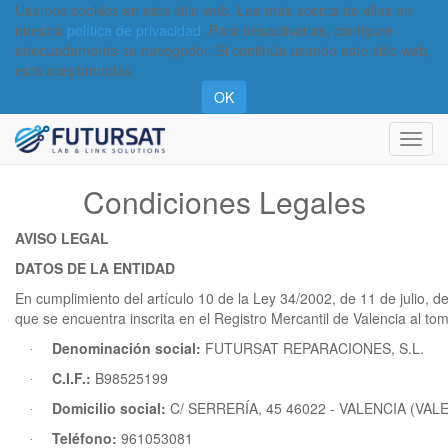
Usamos cookies en este sitio web. Lea más acerca de ellas en
nuestra
política de privacidad
. Para desactivarlas, configure
adecuadamente su navegador. Si continúa usando este sitio web,
está aceptándolas.
OK
Activa
naveg
Condiciones Legales
AVISO LEGAL
DATOS DE LA ENTIDAD
En cumplimiento del artículo 10 de la Ley 34/2002, de 11 de julio
que se encuentra inscrita en el Registro Mercantil de Valencia al tom
Denominación social:
FUTURSAT REPARACIONES, S.L.
·
C.I.F.:
B98525199
·
Domicilio social:
C/ SERRERÍA, 45 46022 - VALENCIA (VAL
·
Teléfono:
961053081
·