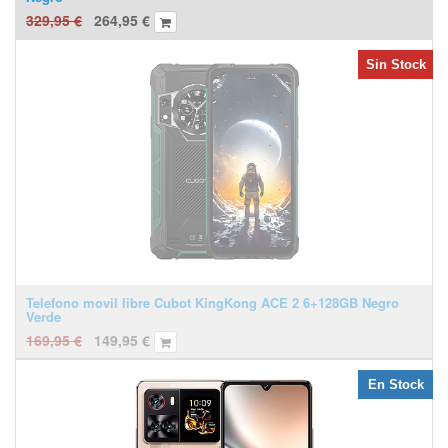
329,95
€
264,95
€
Sin Stock
Telefono movil libre Cubot KingKong ACE 2 6+128GB Negro
Verde
169,95
€
149,95
€
En Stock