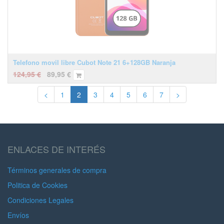
Telefono movil libre Cubot Note 21 6+128GB Naranja
124,95
€
89,95
€
<
1
2
3
4
5
6
7
>
ENLACES DE INTERÉS
Términos generales de compra
Politica de Cookies
Condiciones Legales
Envíos