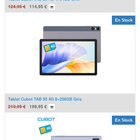
124,95
€
114,95
€
En Stock
Tablet Cubot TAB 50 4G 8+256GB Gris
219,95
€
199,95
€
En Stock