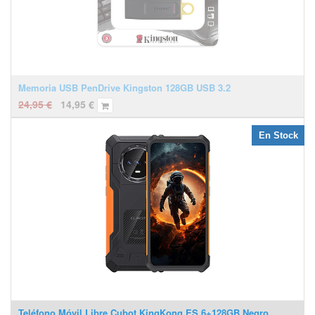
Memoria USB PenDrive Kingston 128GB USB 3.2
24,95
€
14,95
€
En Stock
Teléfono Móvil Libre Cubot KingKong ES 6+128GB Negro