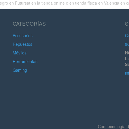
 en Futursat en la tienda online o en tienda física en Valencia en ca
CATEGORÍAS
S
Accesorios
Ca
Repuestos
9
Móviles
H
Lu
Herramientas
S
Gaming
in
Con tecnología 