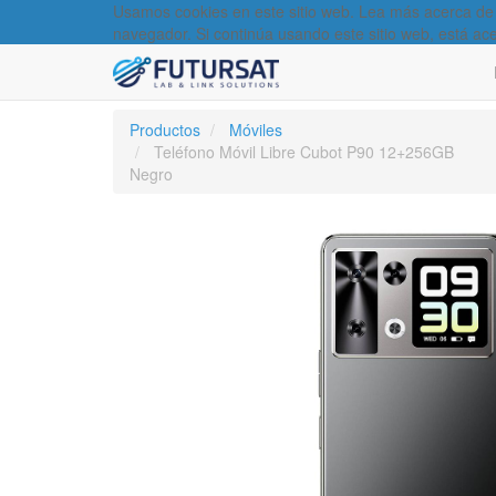
Usamos cookies en este sitio web. Lea más acerca de
navegador. Si continúa usando este sitio web, está ac
Productos
Móviles
Teléfono Móvil Libre Cubot P90 12+256GB
Negro