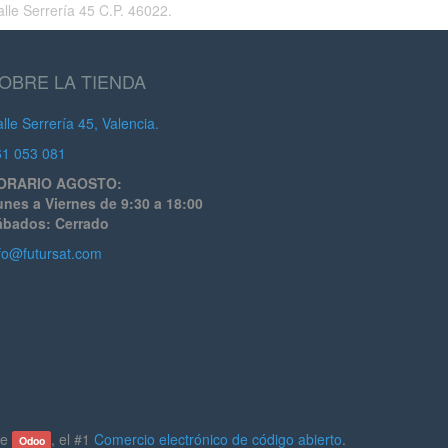
lle Serrería 45 C.P. 46022.
OBRE LA TIENDA
lle Serrería 45, Valencia.
61 053 081
ORARIO AGOSTO:
nes a Viernes de 9:30 a 18:00
ábados: Cerrado
fo@futursat.com
de
, el #1
Comercio electrónico de código abierto
.
Odoo