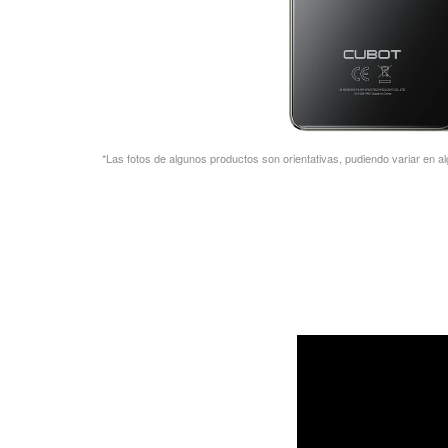
*Las fotos de algunos productos son orientativas, pudiendo variar en al