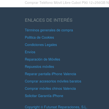
Comprar Teléfono Móvil Libre Cubot P90 12+256GB Negro
ENLACES DE INTERÉS
Términos generales de compra
Politica de Cookies
Condiciones Legales
Envíos
Reparación de Móviles
Repuestos móviles
Reparar pantalla iPhone Valencia
Comprar accesorios móviles baratos
Comprar móviles chinos Valencia
Solicitar Garantía iPhone
Copyright ©
Futursat Reparaciones, S.L.