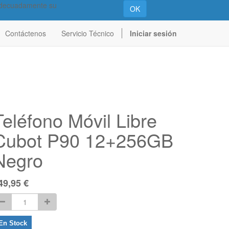
 adecuadamente su
OK
Contáctenos
Servicio Técnico
Iniciar sesión
Teléfono Móvil Libre
Cubot P90 12+256GB
Negro
49,95
€
En Stock