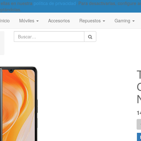
 ellas en nuestra
política de privacidad
. Para desactivarlas, configure
eptándolas.
Inicio
Móviles
Accesorios
Repuestos
Gaming
1