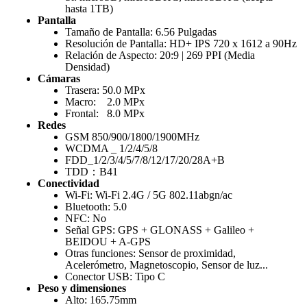
hasta 1TB)
Pantalla
Tamaño de Pantalla: 6.56 Pulgadas
Resolución de Pantalla: HD+ IPS 720 x 1612 a 90Hz
Relación de Aspecto: 20:9 | 269 PPI (Media
Densidad)
Cámaras
Trasera: 50.0 MPx
Macro: 2.0 MPx
Frontal: 8.0 MPx
Redes
GSM 850/900/1800/1900MHz
WCDMA _ 1/2/4/5/8
FDD_1/2/3/4/5/7/8/12/17/20/28A+B
TDD：B41
Conectividad
Wi-Fi: Wi-Fi 2.4G / 5G 802.11abgn/ac
Bluetooth: 5.0
NFC: No
Señal GPS: GPS + GLONASS + Galileo +
BEIDOU + A-GPS
Otras funciones: Sensor de proximidad,
Acelerómetro, Magnetoscopio, Sensor de luz...
Conector USB: Tipo C
Peso y dimensiones
Alto: 165.75mm