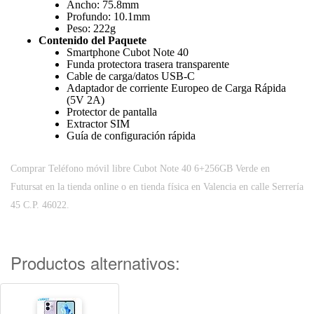
Ancho: 75.8mm
Profundo: 10.1mm
Peso: 222g
Contenido del Paquete
Smartphone Cubot Note 40
Funda protectora trasera transparente
Cable de carga/datos USB-C
Adaptador de corriente Europeo de Carga Rápida
(5V 2A)
Protector de pantalla
Extractor SIM
Guía de configuración rápida
Comprar Teléfono móvil libre Cubot Note 40 6+256GB Verde en
Futursat en la tienda online o en tienda física en Valencia en calle Serrería
45 C.P. 46022.
Productos alternativos: