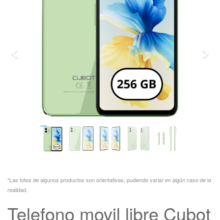
Previo
Sigu
*Las fotos de algunos productos son orientativas, pudiendo variar en algún caso de la
realidad.
Telefono movil libre Cubot