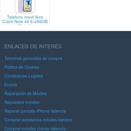
Telefono movil libre
Cubot Note 40 6+256GB
Morado
ENLACES DE INTERÉS
Términos generales de compra
Politica de Cookies
Condiciones Legales
Envíos
Reparación de Móviles
Repuestos móviles
Reparar pantalla iPhone Valencia
Comprar accesorios móviles baratos
Comprar móviles chinos Valencia