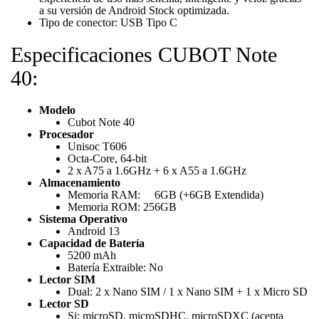
a su versión de Android Stock optimizada.
Tipo de conector: USB Tipo C
Especificaciones CUBOT Note
40:
Modelo
Cubot Note 40
Procesador
Unisoc T606
Octa-Core, 64-bit
2 x A75 a 1.6GHz + 6 x A55 a 1.6GHz
Almacenamiento
Memoria RAM: 6GB (+6GB Extendida)
Memoria ROM: 256GB
Sistema Operativo
Android 13
Capacidad de Batería
5200 mAh
Batería Extraible: No
Lector SIM
Dual: 2 x Nano SIM / 1 x Nano SIM + 1 x Micro SD
Lector SD
Si: microSD, microSDHC, microSDXC (acepta