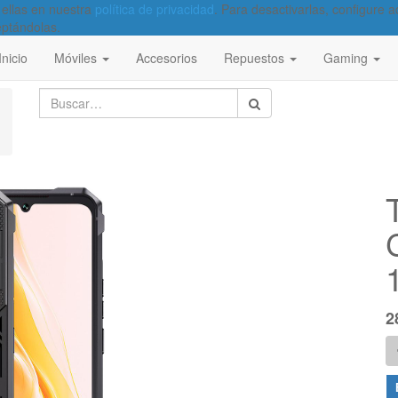
 ellas en nuestra
política de privacidad
. Para desactivarlas, configure
eptándolas.
Inicio
Móviles
Accesorios
Repuestos
Gaming
2