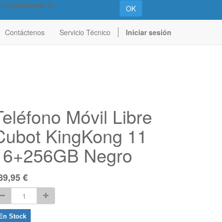
 adecuadamente su
OK
Contáctenos
Servicio Técnico
Iniciar sesión
Teléfono Móvil Libre
Cubot KingKong 11
16+256GB Negro
89,95
€
En Stock