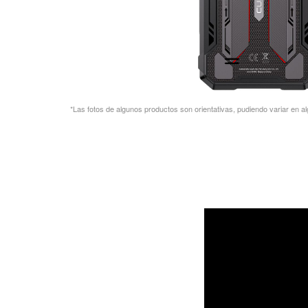
*Las fotos de algunos productos son orientativas, pudiendo variar en al