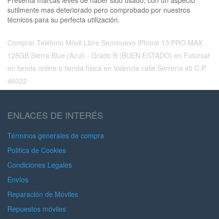
Presenta marcas leves de haber sido usado, con un aspecto
sutilmente mas deteriorado pero comprobado por nuestros
técnicos para su perfecta utilización.
Comprar Teléfono Móvil Libre Seminuevo iPhone 13 PRO MAX
128GB Sierra Blue (Azul) - Grado B (BUEN ESTADO) en Futursat
en tienda online o tienda física en Valencia calle Serrería 45 C.P.
46022
ENLACES DE INTERÉS
Términos generales de compra
Politica de Cookies
Condiciones Legales
Envíos
Reparación de Móviles
Repuestos móviles