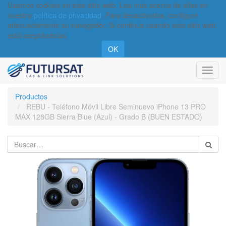
Usamos cookies en este sitio web. Lea más acerca de ellas en
nuestra
política de privacidad
. Para desactivarlas, configure
adecuadamente su navegador. Si continúa usando este sitio web,
está aceptándolas.
OK
Activa
naveg
Productos
REBU - Teléfono Móvil Libre Seminuevo iPhone 13 PRO
MAX 128GB Sierra Blue (Azul) - Grado B (BUEN ESTADO)