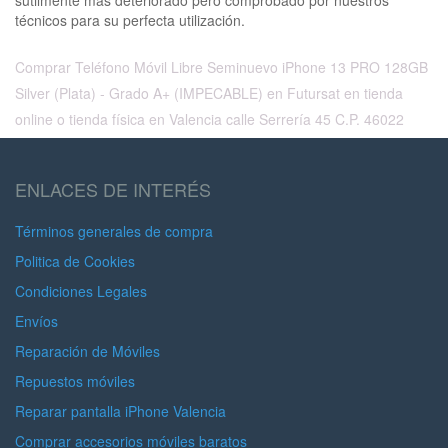
sutilmente mas deteriorado pero comprobado por nuestros
técnicos para su perfecta utilización.
Comprar Teléfono Móvil Libre Seminuevo iPhone 13 PRO 128GB
Silver (Plata) - Grado A+ (IMPECABLE) en Futursat en tienda
online o tienda física en Valencia calle Serrería 45 C.P. 46022
ENLACES DE INTERÉS
Términos generales de compra
Politica de Cookies
Condiciones Legales
Envíos
Reparación de Móviles
Repuestos móviles
Reparar pantalla iPhone Valencia
Comprar accesorios móviles baratos