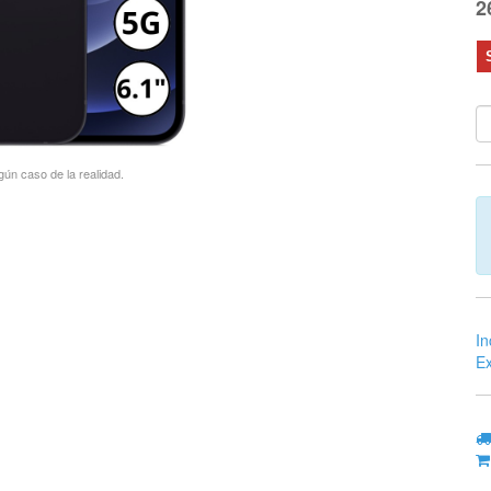
2
gún caso de la realidad.
In
Ex