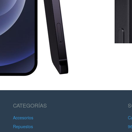
CATEGORÍAS
S
Accesorios
Ca
Repuestos
9