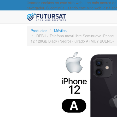
Usamos cookies en este sitio web. Lea más acerca de
navegador. Si continúa usando este sitio web, está ac
Productos
Móviles
REBU - Telefono movil libre Seminuevo iPhone
12 128GB Black (Negro) - Grado A (MUY BUENO)