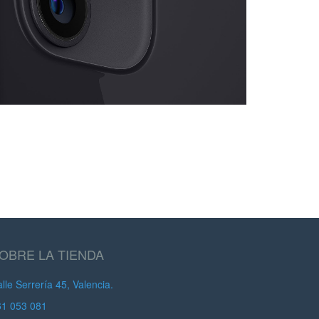
OBRE LA TIENDA
lle Serrería 45, Valencia.
61 053 081