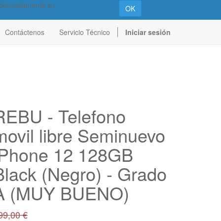
 adecuadamente su
OK
Contáctenos
Servicio Técnico
Iniciar sesión
REBU - Telefono
movil libre Seminuevo
iPhone 12 128GB
Black (Negro) - Grado
A (MUY BUENO)
99,00
€