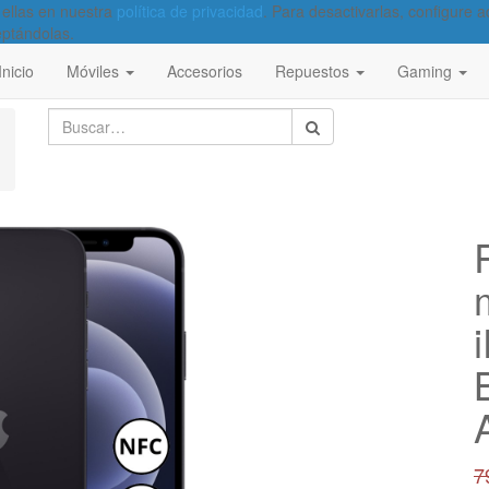
 ellas en nuestra
política de privacidad
. Para desactivarlas, configure
eptándolas.
Inicio
Móviles
Accesorios
Repuestos
Gaming
7