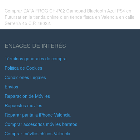
Comprar DATA FROG CH-P02 Gamepad Bluetooth Azul PS4 en
Futursat en la tienda online o en tienda física en Valencia en calle
Serrería 45 C.P. 46022.
ENLACES DE INTERÉS
Términos generales de compra
Politica de Cookies
Condiciones Legales
Envíos
Reparación de Móviles
Repuestos móviles
Reparar pantalla iPhone Valencia
Comprar accesorios móviles baratos
Comprar móviles chinos Valencia