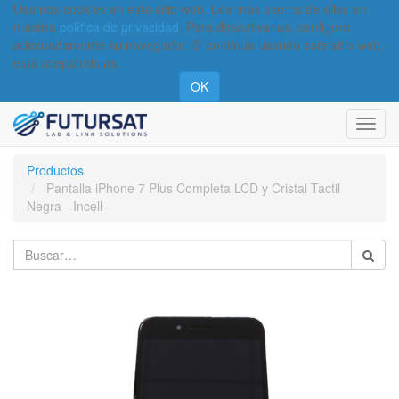
Usamos cookies en este sitio web. Lea más acerca de ellas en
nuestra
política de privacidad
. Para desactivarlas, configure
adecuadamente su navegador. Si continúa usando este sitio web,
está aceptándolas.
OK
Activa
naveg
Productos
Pantalla iPhone 7 Plus Completa LCD y Cristal Tactil
Negra - Incell -