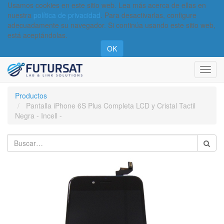
Usamos cookies en este sitio web. Lea más acerca de ellas en
nuestra
política de privacidad
. Para desactivarlas, configure
adecuadamente su navegador. Si continúa usando este sitio web,
está aceptándolas.
OK
Activa
naveg
Productos
Pantalla iPhone 6S Plus Completa LCD y Cristal Tactil
Negra - Incell -