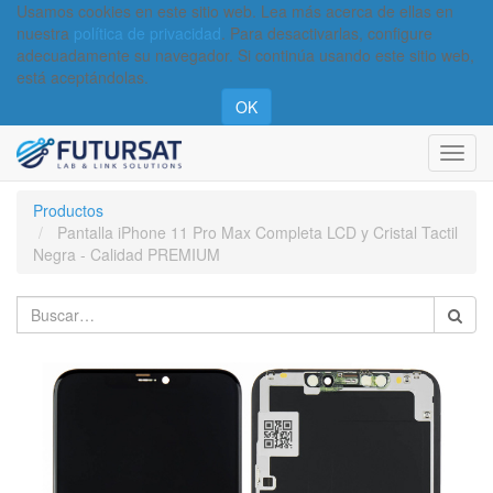
Usamos cookies en este sitio web. Lea más acerca de ellas en
nuestra
política de privacidad
. Para desactivarlas, configure
adecuadamente su navegador. Si continúa usando este sitio web,
está aceptándolas.
OK
Activa
naveg
Productos
Pantalla iPhone 11 Pro Max Completa LCD y Cristal Tactil
Negra - Calidad PREMIUM