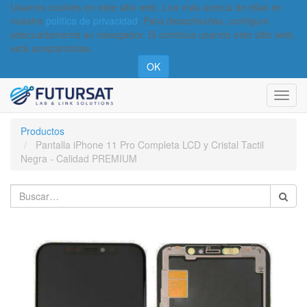
Usamos cookies en este sitio web. Lea más acerca de ellas en
nuestra
política de privacidad
. Para desactivarlas, configure
adecuadamente su navegador. Si continúa usando este sitio web,
está aceptándolas.
OK
Activa
naveg
Productos
Pantalla iPhone 11 Pro Completa LCD y Cristal Tactil
Negra - Calidad PREMIUM