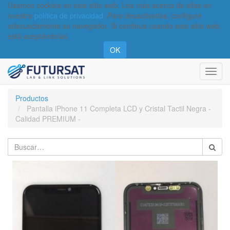
Usamos cookies en este sitio web. Lea más acerca de ellas en
nuestra
política de privacidad
. Para desactivarlas, configure
adecuadamente su navegador. Si continúa usando este sitio web,
está aceptándolas.
OK
Activa
naveg
Productos
Pantalla iPhone 11 Completa LCD y Cristal Tactil Negra -
Calidad PREMIUM -