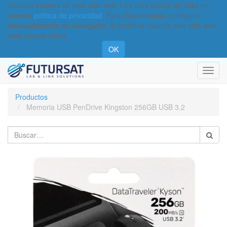
Usamos cookies en este sitio web. Lea más acerca de ellas en
nuestra
política de privacidad
. Para desactivarlas, configure
adecuadamente su navegador. Si continúa usando este sitio web,
está aceptándolas.
OK
Activa
naveg
Productos
Memoria USB PenDrive Kingston 256GB USB 3.2