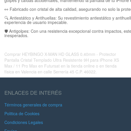
golpes y caídas accidentales, manteniendo la pantalla de tu iPhone 
👀 Fabricado con cristal de alta calidad, asegurando no solo la protec
🔍 Antiestático y Antihuellas: Su revestimiento antiestático y antih
experiencia de usuario impecable.
🛡️ Antigolpes: Con una resistencia excepcional contra impactos, est
inesperados.
Comprar HEYBINGO X-MAN HD GLASS 0.40mm - Protector
Pantalla Cristal Templado Ultra Resistente 9H para iPhone XS
Max / 11 Pro Max en Futursat en la tienda online o en tienda
física en Valencia en calle Serrería 45 C.P. 46022.
ENLACES DE INTERÉS
Términos generales de compra
Politica de Cookies
Condiciones Legales