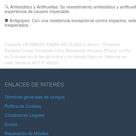
🔍 Antiestático y Antihuellas: Su revestimiento antiestático y antih
experiencia de usuario impecable.
🛡️ Antigolpes: Con una resistencia excepcional contra impactos, est
inesperados.
Comprar HEYBINGO X-MAN HD GLASS 0.40mm - Protector
Pantalla Cristal Templado Ultra Resistente 9H para iPhone 14 Pro
en Futursat en la tienda online o en tienda física en Valencia en
calle Serrería 45 C.P. 46022.
ENLACES DE INTERÉS
Términos generales de compra
Politica de Cookies
Condiciones Legales
Envíos
Reparación de Móviles