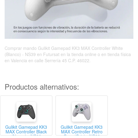
Comprar mando Gulikit Gamepad KK3 MAX Controller White
(Blanco) - NS39 en Futursat en la tienda online o en tienda física
en Valencia en calle Serrería 45 C.P. 46022.
Productos alternativos:
Gulikit Gamepad KK3
Gulikit Gamepad KK3
MAX Controller Black
MAX Controller Retro
(Negro) - NS39
Gray (Gris) - NS39