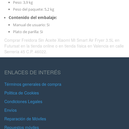
Peso: 3,9 kg
Peso del paquete: 5,2 kg
Contenido del embalaje:
Manual de usuario: Si
Plato de parilla: Si
Comprar Freidora Sin Aceite Xiaomi Mi Smart Air Fryer 3.5L en
Futursat en la tienda online o en tienda física en Valencia en calle
Serrería 45 C.P. 46022.
ENLACES DE INTERÉS
Términos generales de compra
Politica de Cookies
Condiciones Legales
Envíos
Reparación de Móviles
Repuestos móviles