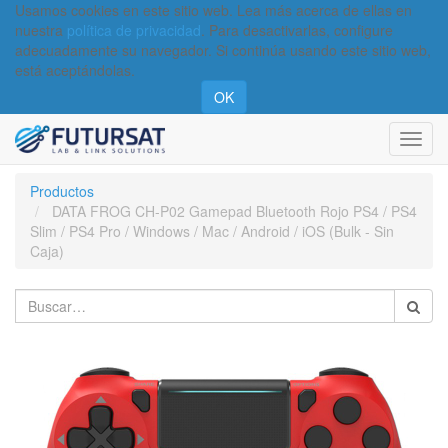
Usamos cookies en este sitio web. Lea más acerca de ellas en
nuestra
política de privacidad
. Para desactivarlas, configure
adecuadamente su navegador. Si continúa usando este sitio web,
está aceptándolas.
OK
Activa
naveg
Productos
DATA FROG CH-P02 Gamepad Bluetooth Rojo PS4 / PS4
Slim / PS4 Pro / Windows / Mac / Android / iOS (Bulk - Sin
Caja)