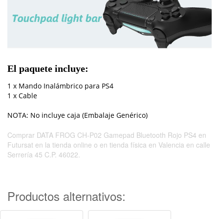
El paquete incluye:
1 x Mando Inalámbrico para PS4
1 x Cable
NOTA: No incluye caja (Embalaje Genérico)
Comprar DATA FROG CH-P02 Gamepad Bluetooth Rojo PS4 en
Futursat en la tienda online o en tienda física en Valencia en calle
Serrería 45 C.P. 46022.
Productos alternativos: