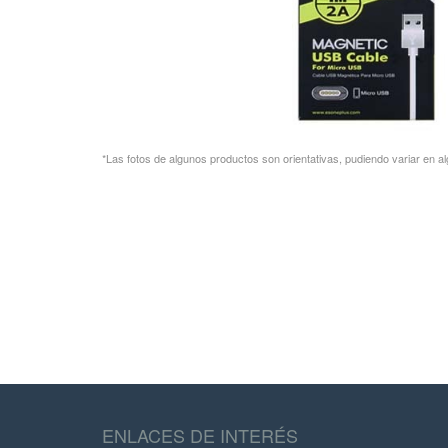
*Las fotos de algunos productos son orientativas, pudiendo variar en al
ENLACES DE INTERÉS