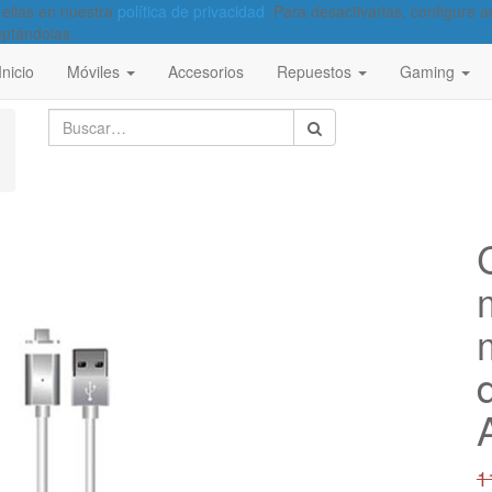
 ellas en nuestra
política de privacidad
. Para desactivarlas, configure
eptándolas.
Inicio
Móviles
Accesorios
Repuestos
Gaming
1