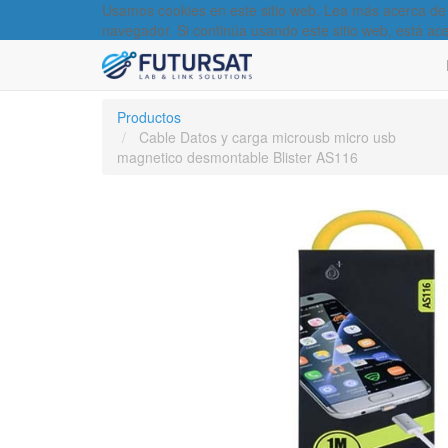
Usamos cookies en este sitio web. Lea más acerca de
navegador. Si continúa usando este sitio web, está ac
Productos
Cable Datos y carga microusb micro usb
magnetico desmontable Blister AS116