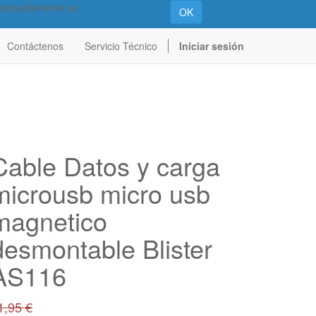
 adecuadamente su
OK
Contáctenos
Servicio Técnico
Iniciar sesión
Cable Datos y carga
microusb micro usb
magnetico
desmontable Blister
AS116
1,95
€