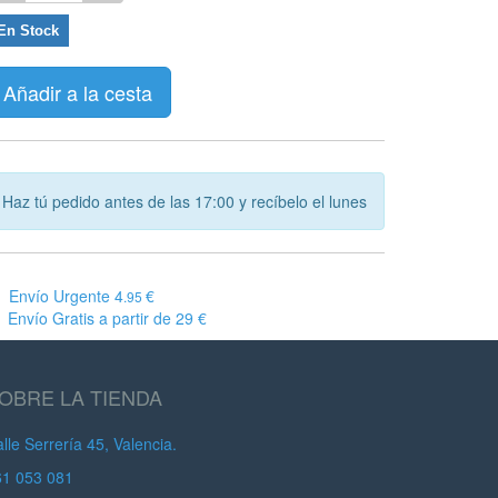
En Stock
Añadir a la cesta
Haz tú pedido antes de las 17:00 y recíbelo el lunes
Envío Urgente 4
€
.95
Envío Gratis a partir de 29 €
OBRE LA TIENDA
lle Serrería 45, Valencia.
61 053 081