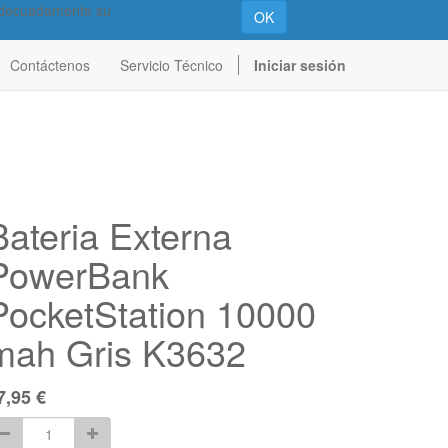
 adecuadamente su
OK
Contáctenos
Servicio Técnico
Iniciar sesión
Bateria Externa
PowerBank
PocketStation 10000
mah Gris K3632
7,95
€