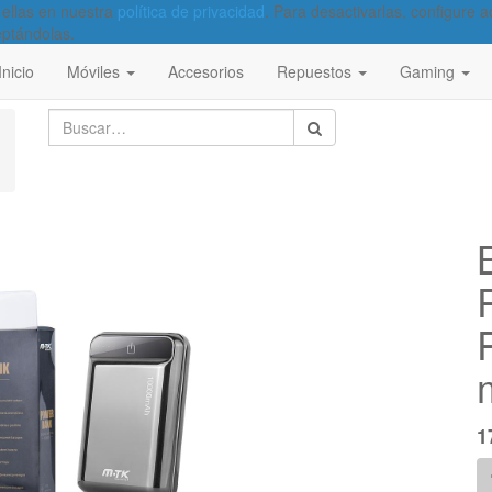
 ellas en nuestra
política de privacidad
. Para desactivarlas, configure
eptándolas.
Inicio
Móviles
Accesorios
Repuestos
Gaming
1