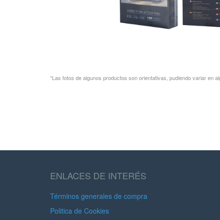
*Las fotos de algunos productos son orientativas, pudiendo variar en al
ENLACES DE INTERÉS
Términos generales de compra
Politica de Cookies