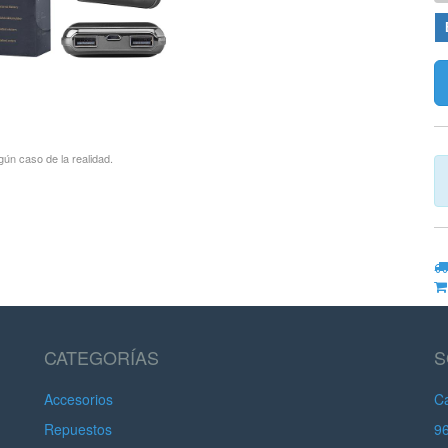
gún caso de la realidad.
CATEGORÍAS
S
Accesorios
Ca
Repuestos
9