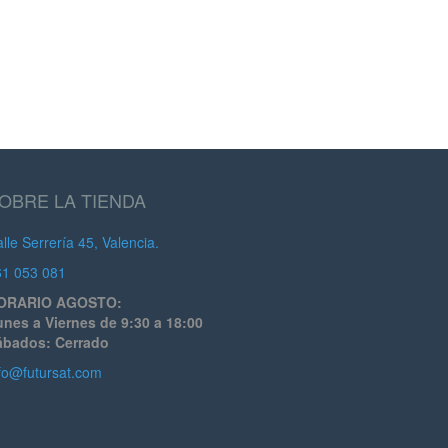
OBRE LA TIENDA
lle Serrería 45, Valencia.
61 053 081
ORARIO AGOSTO:
nes a Viernes de 9:30 a 18:00
ábados: Cerrado
fo@futursat.com