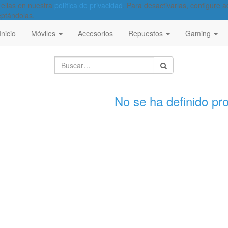
 ellas en nuestra
política de privacidad
. Para desactivarlas, configure
eptándolas.
Inicio
Móviles
Accesorios
Repuestos
Gaming
No se ha definido pr