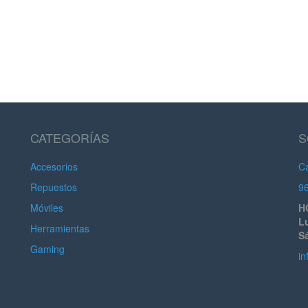
CATEGORÍAS
S
Accesorios
Ca
Repuestos
9
Móviles
H
Lu
Herramientas
S
Gaming
in