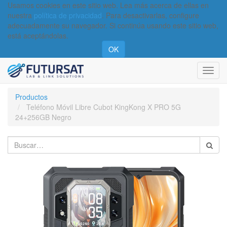
Usamos cookies en este sitio web. Lea más acerca de ellas en
nuestra
política de privacidad
. Para desactivarlas, configure
adecuadamente su navegador. Si continúa usando este sitio web,
está aceptándolas.
OK
Activa
naveg
Productos
Teléfono Móvil Libre Cubot KingKong X PRO 5G
24+256GB Negro