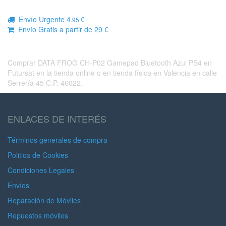
Envío Urgente 4
€
.95
Envío Gratis a partir de 29 €
Comprar DATA FROG CH-P02 Gamepad Bluetooth Azul PS4 en
Futursat en la tienda online o en tienda física en Valencia en calle
Serrería 45 C.P. 46022.
ENLACES DE INTERÉS
Términos generales de compra
Politica de Cookies
Condiciones Legales
Envíos
Reparación de Móviles
Repuestos móviles