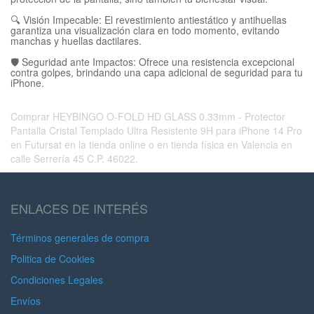
🔍 Visión Impecable: El revestimiento antiestático y antihuellas
garantiza una visualización clara en todo momento, evitando
manchas y huellas dactilares.
🛡️ Seguridad ante Impactos: Ofrece una resistencia excepcional
contra golpes, brindando una capa adicional de seguridad para tu
iPhone.
Comprar HEYBINGO O-FOLD HD GLASS 0.33mm - Protector
Pantalla Cristal Templado Ultra Resistente 9H para iPhone 14 Pro
en Futursat en la tienda online o en tienda física en Valencia en
calle Serrería 45 C.P. 46022.
ENLACES DE INTERÉS
Términos generales de compra
Politica de Cookies
Condiciones Legales
Envíos