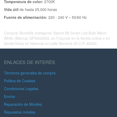
Temperatura de color:
2700K
Vida útil
de hasta 25,000 horas
Fuente de alimentación:
220 - 240 V ~ 50/60 Hz
Comprar Bombilla Inteligente Xiaomi Mi Smart Led Bulb Warm
White (Blanca) GPX4026GL en Futursat en la tienda online o en
tienda física en Valencia en calle Serrería 45 C.P. 46022.
ENLACES DE INTERÉS
Términos generales de compra
Politica de Cookies
Condiciones Legales
Envíos
Reparación de Móviles
Repuestos móviles