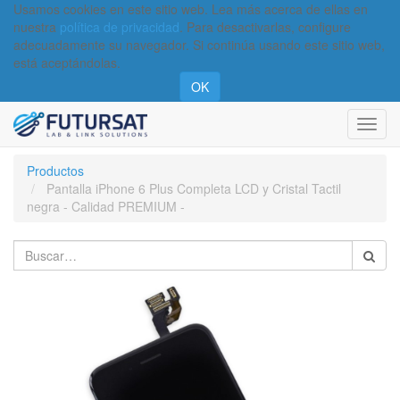
Usamos cookies en este sitio web. Lea más acerca de ellas en
nuestra
política de privacidad
. Para desactivarlas, configure
adecuadamente su navegador. Si continúa usando este sitio web,
está aceptándolas.
OK
Activa
naveg
Productos
Pantalla iPhone 6 Plus Completa LCD y Cristal Tactil
negra - Calidad PREMIUM -