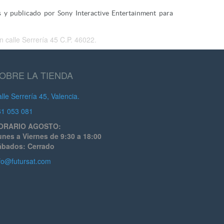
 y publicado por Sony Interactive Entertainment para
 calle Serrería 45 C.P. 46022.
OBRE LA TIENDA
lle Serrería 45, Valencia.
61 053 081
ORARIO AGOSTO:
nes a Viernes de 9:30 a 18:00
ábados: Cerrado
fo@futursat.com