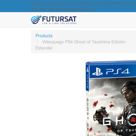
We use cookies in this website. Read about them in o
website, you are accepting those.
Products
Videojuego PS4 Ghost of Tsushima Edición
Estandar