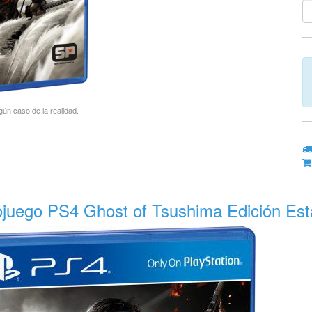
gún caso de la realidad.
ojuego PS4 Ghost of Tsushima Edición Est