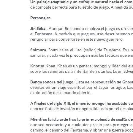
Un paisaje adaptable y un enfoque natural hacia el com
de combate perfecta para tu estilo de juego. A medida que 
Personajes
Jin Sakai.
Aunque Jin cuando empieza el juego es un samu
el Fantasma. A medida que juegues, irás descubriendo má
renunciar para convertirse en este nuevo guerrero.
Shimura.
Shimura es el 'jito' (señor) de Tsushima. Es u
samurái, y cada vez le preocupan más las tácticas que em
Khotun Khan
. Khan es un general mongol y líder del e
sobre los samuráis para intentar derrotarlos. Es un adve
Banda sonora del juego. Lista de reproducción de Ghost
oyentes en un viaje espiritual por el Japón antiguo. L
exploración de su mundo abierto.
A finales del siglo XIII, el imperio mongol ha acabado c
enorme flota de invasión mongola liderada por el despi
Mientras la isla arde tras la primera oleada de asalto 
que sea necesario y a cualquier precio para proteger 
camino, el camino del Fantasma, y librar una guerra poc