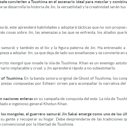
bate convierten a Tsushima en el escenario ideal para mezclar y combin
se desarrolla la historia de Jin, la versatilidad y la creatividad serán tu
rái, este aprenderá habilidades y adoptará tácticas que no son propias 
s cosas sobre Jin, las amenazas a las que se enfrenta, los aliados que l
n samurái y también es el tío y la figura paterna de Jin. Ha entrenado a
pieza a adoptar Jin, ya que deja de lado sus enseñanzas y se convierte en 
jército mongol que invade la isla de Tsushima. Khan es un enemigo astu
rsario implacable y cruel, y Jin aprenderá rápido a no subestimarlo.
 of Tsushima.
En la banda sonora original de Ghost of Tsushima, los com
as piezas compuestas por Eshkeri sirven para acompañar la narrativa de
on naciones enteras
en su campaña de conquista del este. La isla de Tsush
adado e ingenioso general Khotun Khan.
de los mongoles, el guerrero samurái Jin Sakai emerge como uno de los úl
a su gente y recuperar su hogar. Debe desprenderse de las tradiciones
o convencional por la libertad de Tsushima.