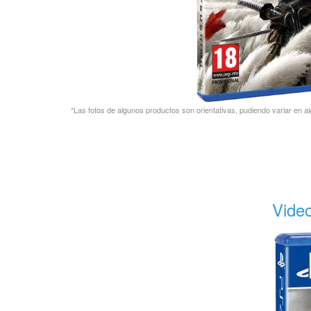
*Las fotos de algunos productos son orientativas, pudiendo variar en al
Vide