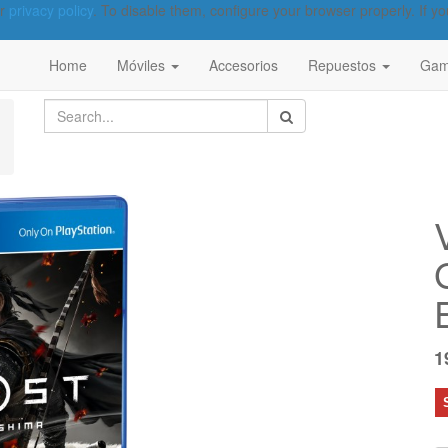
ur
privacy policy
. To disable them, configure your browser properly. If yo
Home
Móviles
Accesorios
Repuestos
Gam
1