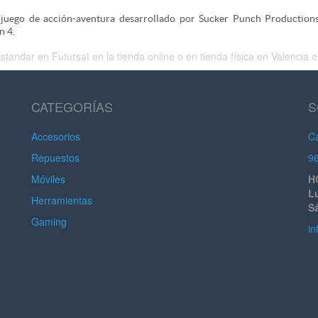
juego de acción-aventura desarrollado por Sucker Punch Productions
n 4.
ndar en Futursat en la tienda online o en tienda física en Valencia en
CATEGORÍAS
S
Accesorios
Ca
Repuestos
9
Móviles
H
Lu
Herramientas
S
Gaming
in