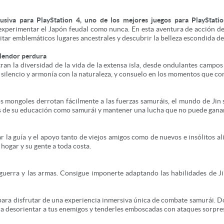
iva para PlayStation 4, uno de los mejores juegos para PlayStatio
experimentar el Japón feudal como nunca. En esta aventura de acción de
itar emblemáticos lugares ancestrales y descubrir la belleza escondida d
plendor perdura
n la diversidad de la vida de la extensa isla, desde ondulantes campos
silencio y armonía con la naturaleza, y consuelo en los momentos que co
 mongoles derrotan fácilmente a las fuerzas samuráis, el mundo de Jin s
res de su educación como samurái y mantener una lucha que no puede ganar,
ar la guía y el apoyo tanto de viejos amigos como de nuevos e insólitos a
hogar y su gente a toda costa.
uerra y las armas. Consigue imponerte adaptando las habilidades de Ji
ara disfrutar de una experiencia inmersiva única de combate samurái. Do
para desorientar a tus enemigos y tenderles emboscadas con ataques sorpre