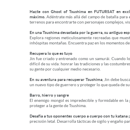
Hazte con Ghost of Tsushima
en FUTURSAT en exclus
máximo.
Adéntrate más allá del campo de batalla para 
terrenos para encontrarte con personajes complejos, vis
En una Tsushima devastada por la guerra, su antiguo es
Explora regiones meticulosamente recreadas que muestra
inhóspitas montañas. Encuentra paz en los momentos de 
Recupera lo que es tuyo
Jin fue criado y entrenado como un samurái. Cuando los
difícil de su vida: honrar las tradiciones y las costumb
su gente por cualquier medio necesario.
En su aventura para recuperar Tsushima
, Jin debe busc
un nuevo tipo de guerrero y proteger lo que queda de su 
Barro, hierro y sangre
El enemigo mongol es impredecible y formidable en la g
proteger a la gente de Tsushima.
Desafía a tus oponentes cuerpo a cuerpo con tu katana
p
precisión letal. Desarrolla tácticas de sigilo y engaño 