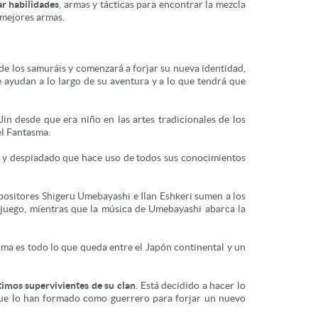
ar habilidades
, armas y tácticas para encontrar la mezcla
s mejores armas.
de los samuráis y comenzará a forjar su nueva identidad,
e ayudan a lo largo de su aventura y a lo que tendrá que
 Jin desde que era niño en las artes tradicionales de los
el Fantasma.
to y despiadado que hace uso de todos sus conocimientos
positores Shigeru Umebayashi e Ilan Eshkeri sumen a los
l juego, mientras que la música de Umebayashi abarca la
ima es todo lo que queda entre el Japón continental y un
timos supervivientes de su clan
. Está decidido a hacer lo
 que lo han formado como guerrero para forjar un nuevo