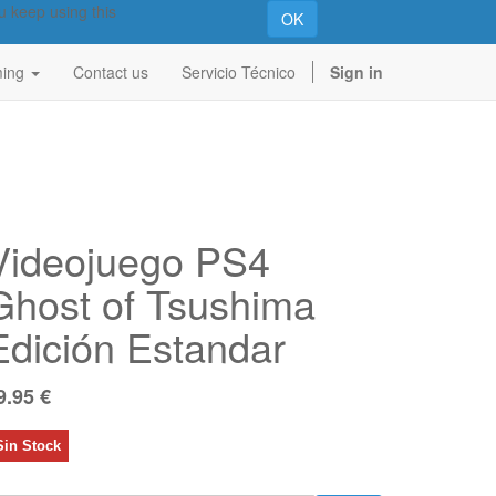
u keep using this
OK
ing
Contact us
Servicio Técnico
Sign in
Videojuego PS4
Ghost of Tsushima
Edición Estandar
9.95
€
Sin Stock