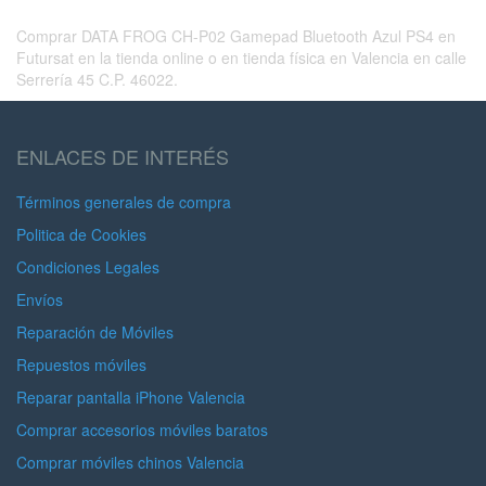
Comprar DATA FROG CH-P02 Gamepad Bluetooth Azul PS4 en
Futursat en la tienda online o en tienda física en Valencia en calle
Serrería 45 C.P. 46022.
ENLACES DE INTERÉS
Términos generales de compra
Politica de Cookies
Condiciones Legales
Envíos
Reparación de Móviles
Repuestos móviles
Reparar pantalla iPhone Valencia
Comprar accesorios móviles baratos
Comprar móviles chinos Valencia