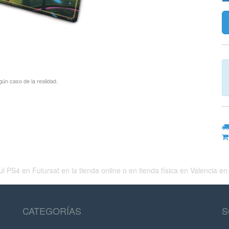
gún caso de la realidad.
en Futursat en la tienda online o en tienda física en Valencia en c
CATEGORÍAS
S