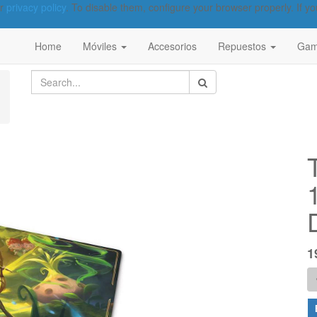
ur
privacy policy
. To disable them, configure your browser properly. If yo
Home
Móviles
Accesorios
Repuestos
Gam
1