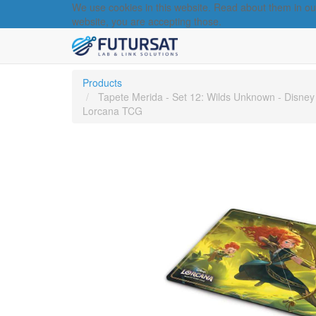
We use cookies in this website. Read about them in o
website, you are accepting those.
Products
Tapete Merida - Set 12: Wilds Unknown - Disney
Lorcana TCG