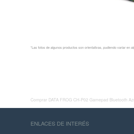
*Las fotos de algunos productos son orientativas, pudiendo variar en al
Comprar DATA FROG CH-P02 Gamepad Bluetooth Azul PS4 
ENLACES DE INTERÉS