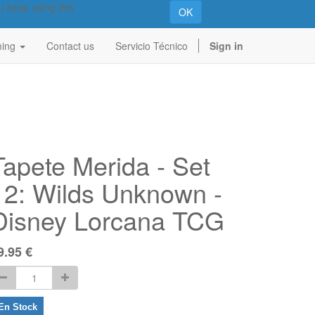
u keep using this
OK
ing
Contact us
Servicio Técnico
Sign in
Tapete Merida - Set
12: Wilds Unknown -
Disney Lorcana TCG
9.95
€
En Stock