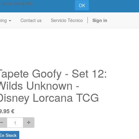
u keep using this
OK
ing
Contact us
Servicio Técnico
Sign in
Tapete Goofy - Set 12:
Wilds Unknown -
Disney Lorcana TCG
9.95
€
En Stock