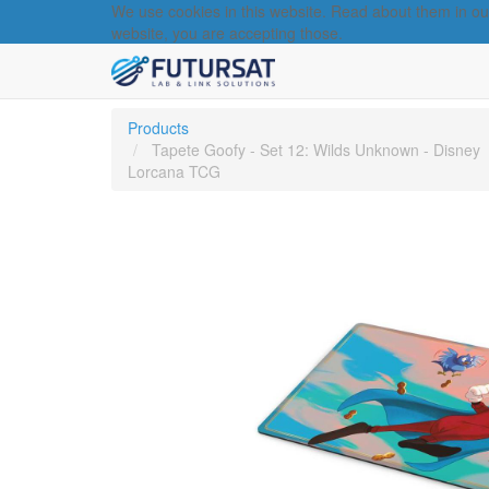
We use cookies in this website. Read about them in o
website, you are accepting those.
Products
Tapete Goofy - Set 12: Wilds Unknown - Disney
Lorcana TCG