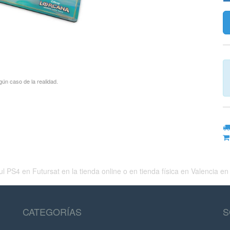
gún caso de la realidad.
en Futursat en la tienda online o en tienda física en Valencia en c
CATEGORÍAS
S