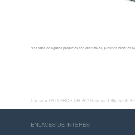
*Las fotos de algunos productos son orientativas, pudiendo variar en al
Comprar DATA FROG CH-P02 Gamepad Bluetooth Azul PS4 
ENLACES DE INTERÉS