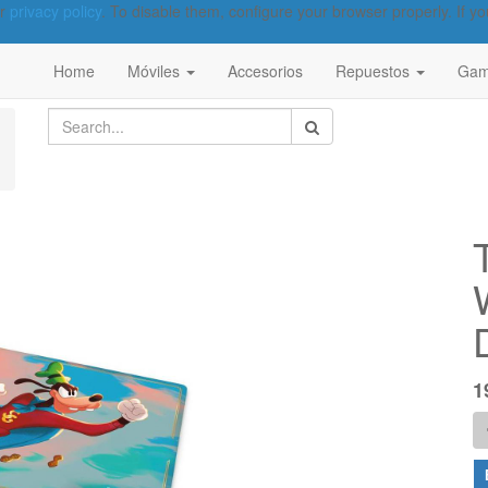
ur
privacy policy
. To disable them, configure your browser properly. If yo
Home
Móviles
Accesorios
Repuestos
Gam
1