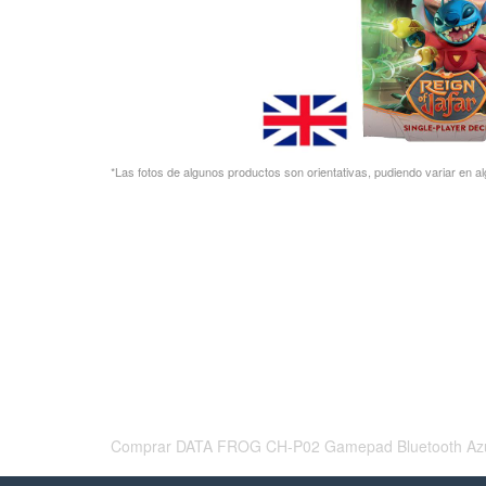
*Las fotos de algunos productos son orientativas, pudiendo variar en al
Comprar DATA FROG CH-P02 Gamepad Bluetooth Azul PS4 