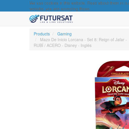
We use cookies in this website. Read about them in o
website, you are accepting those.
Products
Gaming
Mazo De Inicio Lorcana - Set 8: Reign of Jafar -
RUBÍ / ACERO - Disney - Inglés