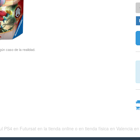
gún caso de la realidad.
en Futursat en la tienda online o en tienda física en Valencia en c