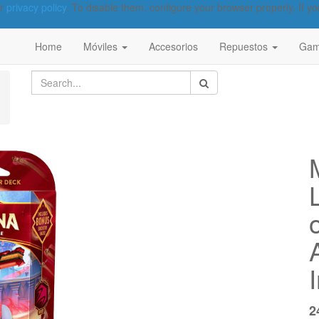
ur
privacy policy
. To disable them, configure your browser properly. If yo
Home
Móviles
Accesorios
Repuestos
Gam
2