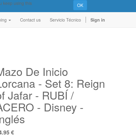
u keep using this
OK
ing
Contact us
Servicio Técnico
Sign in
Mazo De Inicio
Lorcana - Set 8: Reign
of Jafar - RUBÍ /
ACERO - Disney -
Inglés
4.95
€